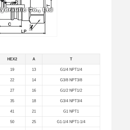
HEX2
A
T
19
13
G1/4 NPT1/4
22
14
G3/8 NPT3/8
27
16
G1/2 NPT1/2
35
18
G3/4 NPT3/4
41
21
G1 NPT1
50
25
G1-1/4 NPT1-1/4