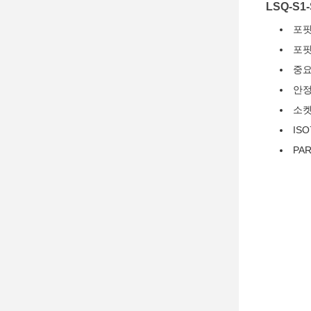
LSQ-S1
포핏
포핏
중요
안정
소켓
IS
PA