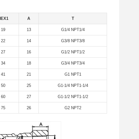
HEX1
A
T
19
13
G1/4 NPT1/4
22
14
G3/8 NPT3/8
27
16
G1/2 NPT1/2
34
18
G3/4 NPT3/4
41
21
G1 NPT1
50
25
G1-1/4 NPT1-1/4
60
27
G1-1/2 NPT1-1/2
75
26
G2 NPT2