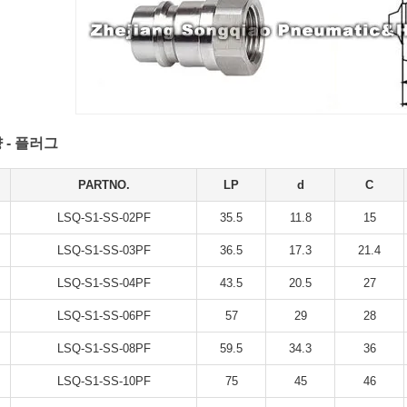
 - 플러그
PARTNO.
LP
d
C
LSQ-S1-SS-02PF
35.5
11.8
15
LSQ-S1-SS-03PF
36.5
17.3
21.4
LSQ-S1-SS-04PF
43.5
20.5
27
LSQ-S1-SS-06PF
57
29
28
LSQ-S1-SS-08PF
59.5
34.3
36
LSQ-S1-SS-10PF
75
45
46