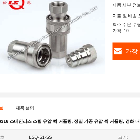
제품 세부 정
지불 및 배송 
최소 주문 수량
가격: 10
가장 
보
제품 설명
S316 스테인리스 스틸 유압 퀵 커플링
,
정밀 가공 유압 퀵 커플링
,
경화 내
호:
LSQ-S1-SS
크기: