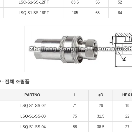
LSQ-S1-SS-12PF
83.5
55
52
LSQ-S1-SS-16PF
105
65
64
 - 전체 조립품
PARTNO.
L
¢D
HEX
LSQ-S1-SS-02
71
26
19
LSQ-S1-SS-03
75
31.5
22
LSQ-S1-SS-04
88
38.5
27