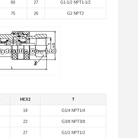
60
27
G1-1/2 NPT1-1/2
75
26
G2 NPT2
1
HEX2
T
19
G1/4 NPT1/4
22
G3/8 NPT3/8
27
G1/2 NPT1/2