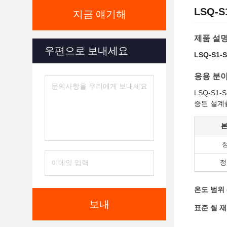
LSQ-
지금 얘기해
제품 설
우편으로 보내세요
LSQ-S1
응용 분
LSQ-S1
증된 설계
본
정
정
온도 범위 
보내
표준 씰 재