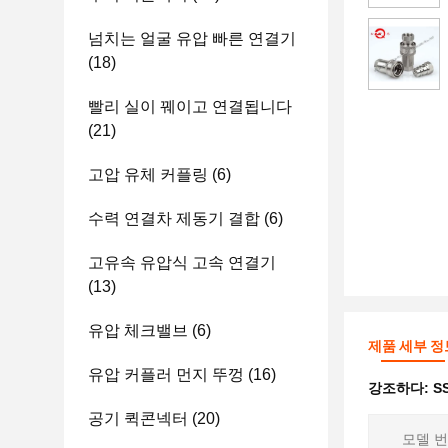
넘치는 얼굴 유압 빠른 연결기
(18)
빨리 실이 꿰이고 연결됩니다
(21)
고압 유체 커플링
(6)
수력 연결차 제동기 결합
(6)
고유속 유압식 고속 연결기
(13)
유압 체크밸브
(6)
제품 세부 정
유압 커플러 먼지 뚜껑
(16)
강조하다:
S
공기 퀵콘넥터
(20)
모델 번