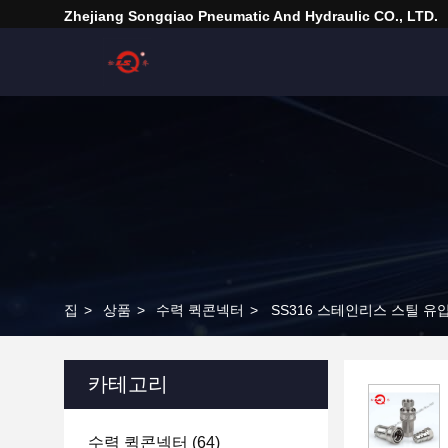
Zhejiang Songqiao Pneumatic And Hydraulic CO., LTD.
집
>
상품
>
수력 퀵콘넥터
>
SS316 스테인리스 스틸 유압 
카테고리
수력 퀵콘넥터
(64)