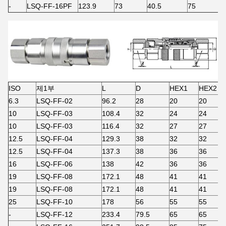
-
LSQ-FF-16PF
123.9
73
40.5
75
ISO
제1부
L
D
HEX1
HEX2
6.3
LSQ-FF-02
96.2
28
20
20
10
LSQ-FF-03
108.4
32
24
24
10
LSQ-FF-03
116.4
32
27
27
12.5
LSQ-FF-04
129.3
38
32
32
12.5
LSQ-FF-04
137.3
38
36
36
16
LSQ-FF-06
138
42
36
36
19
LSQ-FF-08
172.1
48
41
41
19
LSQ-FF-08
172.1
48
41
41
25
LSQ-FF-10
178
56
55
55
-
LSQ-FF-12
233.4
79.5
65
65