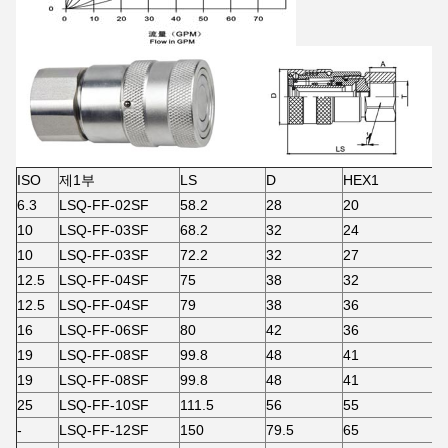
ISO
제1부
LS
D
HEX1
A
6.3
LSQ-FF-02SF
58.2
28
20
1
10
LSQ-FF-03SF
68.2
32
24
1
10
LSQ-FF-03SF
72.2
32
27
1
12.5
LSQ-FF-04SF
75
38
32
1
12.5
LSQ-FF-04SF
79
38
36
2
16
LSQ-FF-06SF
80
42
36
2
19
LSQ-FF-08SF
99.8
48
41
2
19
LSQ-FF-08SF
99.8
48
41
2
25
LSQ-FF-10SF
111.5
56
55
2
-
LSQ-FF-12SF
150
79.5
65
3