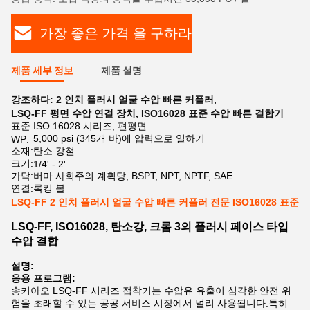
가장 좋은 가격 을 구하라
제품 세부 정보
제품 설명
강조하다:
2 인치 플러시 얼굴 수압 빠른 커플러
,
LSQ-FF 평면 수압 연결 장치
,
ISO16028 표준 수압 빠른 결합기
표준:
ISO 16028 시리즈, 편평면
5,000 psi (345개 바)에 압력으로 일하기
WP:
소재:
탄소 강철
크기:
1/4' - 2'
가닥:
버마 사회주의 계획당, BSPT, NPT, NPTF, SAE
연결:
록킹 볼
LSQ-FF 2 인치 플러시 얼굴 수압 빠른 커플러 전문 ISO16028 표준
LSQ-FF, ISO16028, 탄소강, 크롬 3의 플러시 페이스 타입
수압 결합
설명:
응용 프로그램:
송키아오 LSQ-FF 시리즈 접착기는 수압유 유출이 심각한 안전 위
험을 초래할 수 있는 공공 서비스 시장에서 널리 사용됩니다.특히