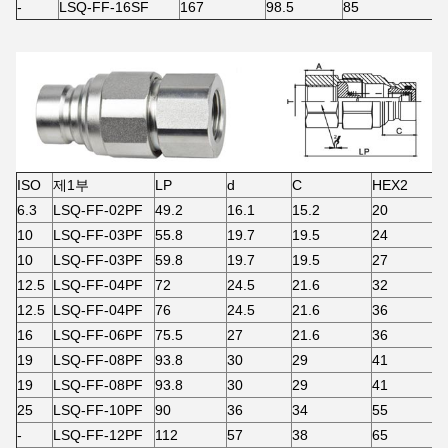
-
LSQ-FF-16SF
167
98.5
85
3
ISO
제1부
LP
d
C
HEX2
6.3
LSQ-FF-02PF
49.2
16.1
15.2
20
10
LSQ-FF-03PF
55.8
19.7
19.5
24
10
LSQ-FF-03PF
59.8
19.7
19.5
27
12.5
LSQ-FF-04PF
72
24.5
21.6
32
12.5
LSQ-FF-04PF
76
24.5
21.6
36
16
LSQ-FF-06PF
75.5
27
21.6
36
19
LSQ-FF-08PF
93.8
30
29
41
19
LSQ-FF-08PF
93.8
30
29
41
25
LSQ-FF-10PF
90
36
34
55
-
LSQ-FF-12PF
112
57
38
65