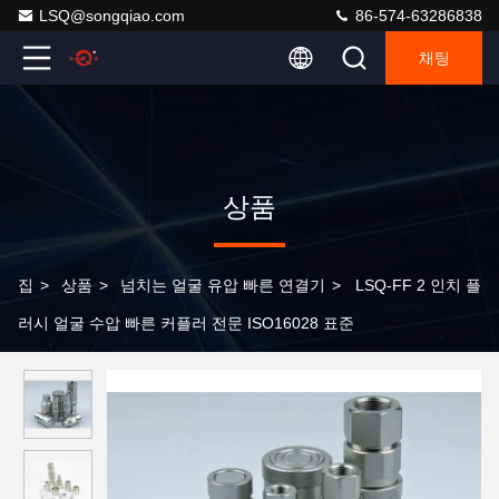
LSQ@songqiao.com
86-574-63286838
채팅
상품
집
>
상품
>
넘치는 얼굴 유압 빠른 연결기
>
LSQ-FF 2 인치 플
러시 얼굴 수압 빠른 커플러 전문 ISO16028 표준