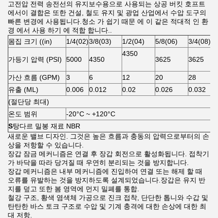
고전압 전력 송전선의 유지보수용으로 사용되는 상공 버킷 호프트
에서이 결합은 또한 건설, 철도 유지 및 광업 산업에서 수압 도구의
빠른 변경에 사용됩니다.청소 가 쉽기 때문 에 이 같은 적대적 인 환
경 에서 사용 하기 에 적합 합니다..
몸집 크기 ((in)
1/4(02)
3/8(03)
1/2(04)
5/8(06)
3/4(08)
4350
가등기 압력 (PSI)
5000
4350
3625
3625
가산 흐름 (GPM)
3
6
12
20
28
유출 (ML)
0.006
0.012
0.02
0.026
0.032
(절단당 최대)
온도 범위
-20°C ~ +120°C
S
탕다르 밀봉 재료 NBR
새로운 밸브 디자인. 그것은 높은 흐름과 충동의 압력으로부터의 손
상을 저항할 수 있습니다.
장갑 잠금 메커니즘은 연결 후 장갑 회전으로 활성화됩니다. 접착기
가 바닥을 따라 당겨질 때 우연히 분리되는 것을 방지합니다.
장갑 메커니즘은 내부 메커니즘에 진입하여 연결 또는 해제 할 때
오류를 유발하는 것을 방지하도록 설계되었습니다.장갑은 유지 반
지를 덮고 또한 봄 영역에 먼지 밀폐를 통합.
철강 구조, 황색 염색체 가공으로 진크 접착, 단단한 톱니와 수갑 및
탄탄한 바스 토크 구조로 수압 및 기계 충격에 대한 손상에 대한 최
대 저항.