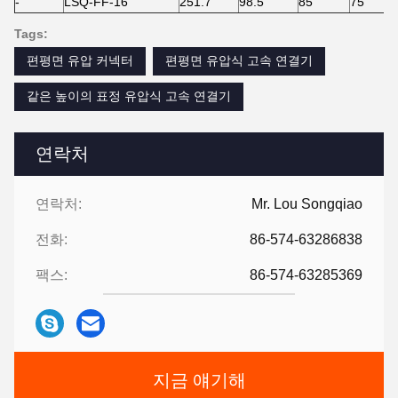
-
LSQ-FF-16
251.7
98.5
85
75
Tags:
편평면 유압 커넥터
편평면 유압식 고속 연결기
같은 높이의 표정 유압식 고속 연결기
연락처
연락처:
Mr. Lou Songqiao
전화:
86-574-63286838
팩스:
86-574-63285369
지금 얘기해