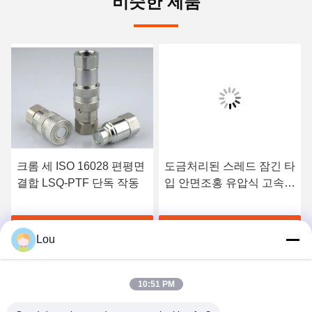
비슷한 제품
크롬 세 ISO 16028 편평면
도금처리된 스레드 잠긴 타
결합 LSQ-PTF 단독 작동
입 안면조홍 유압식 고속
연결기 LSQ-VEP 검은 아
연 닉레
하
가장 좋은 가격 을 구하
가장 좋은 가격 을 구하
Lou
라
라
10:51 PM